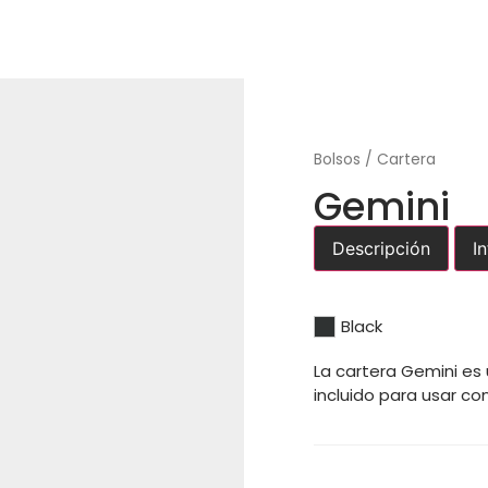
Bolsos / Cartera
Gemini
Descripción
I
Black
La cartera Gemini es
incluido para usar c