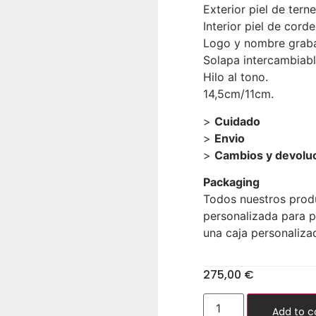
Exterior piel de terne
Interior piel de corde
Logo y nombre grabad
Solapa intercambiabl
Hilo al tono.
14,5cm/11cm.
>
Cuidado
>
Envio
>
Cambios y devolu
Packaging
Todos nuestros produ
personalizada para p
una caja personaliza
275,00
€
Add to c